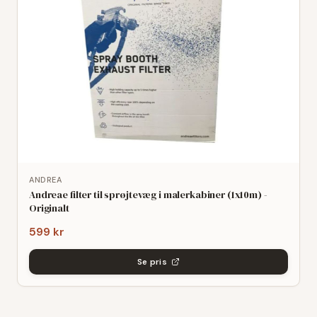
ANDREA
Andreae filter til sprøjtevæg i malerkabiner (1x10m) -
Originalt
599 kr
Se pris