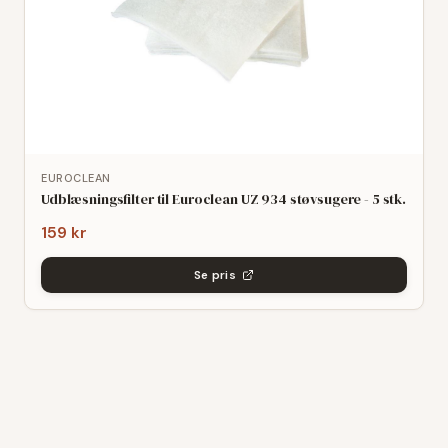
EUROCLEAN
Udblæsningsfilter til Euroclean UZ 934 støvsugere - 5 stk.
159 kr
Se pris