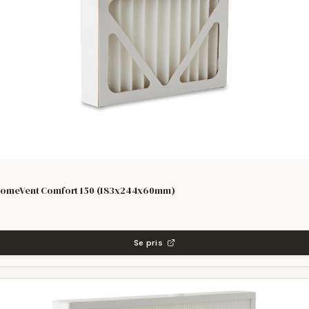
l HomeVent Comfort 150 (183x244x60mm)
Se pris