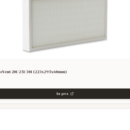
HomeVent 201/251/301 (223x295x60mm)
Se pris