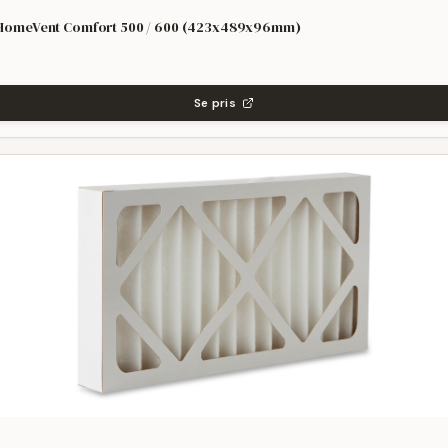
il HomeVent Comfort 500 / 600 (423x489x96mm)
Se pris