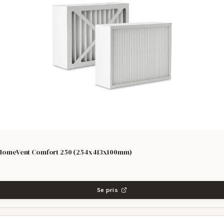
il HomeVent Comfort 250 (254x413x100mm)
Se pris