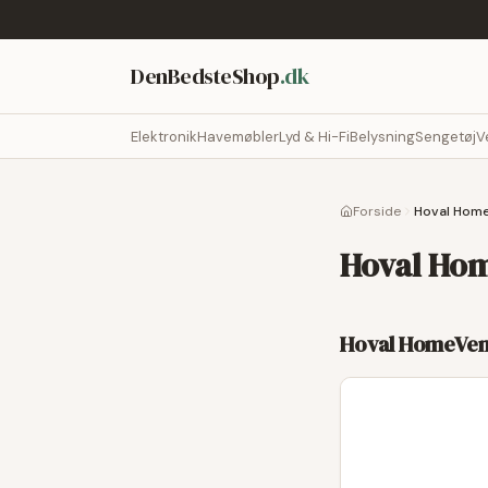
DenBedsteShop
.dk
Elektronik
Havemøbler
Lyd & Hi-Fi
Belysning
Sengetøj
V
Forside
Hoval Hom
Hoval Ho
Hoval HomeVen