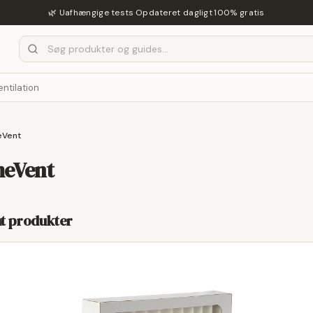
🌿 Uafhængige tests
·
Opdateret dagligt
·
100% gratis
entilation
eVent
meVent
t
produkter