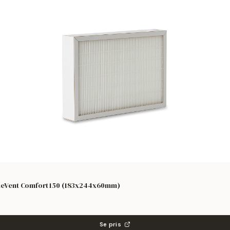
HomeVent Comfort 150 (183x244x60mm)
Se pris