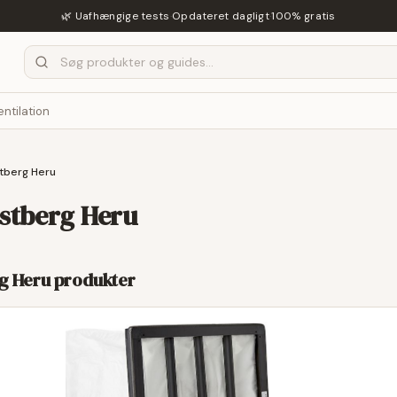
🌿 Uafhængige tests
·
Opdateret dagligt
·
100% gratis
entilation
stberg Heru
Östberg Heru
rg Heru
produkter