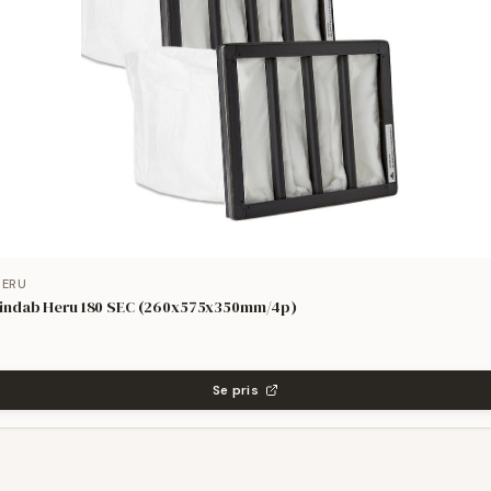
HERU
il Lindab Heru 180 SEC (260x575x350mm/4p)
Se pris