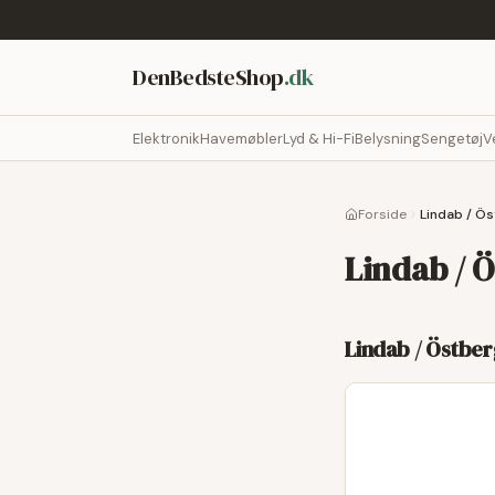
DenBedsteShop
.dk
Elektronik
Havemøbler
Lyd & Hi-Fi
Belysning
Sengetøj
V
Forside
Lindab / Ö
Lindab / 
Lindab / Östbe