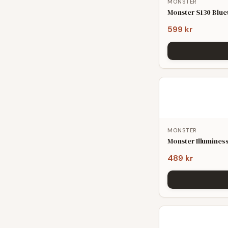
MONSTER
Monster S130 Blue
599 kr
MONSTER
Monster Illumines
489 kr