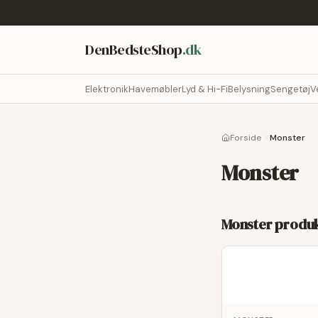
DenBedsteShop
.dk
Elektronik
Havemøbler
Lyd & Hi-Fi
Belysning
Sengetøj
V
Forside
Monster
Monster
Monster
produk