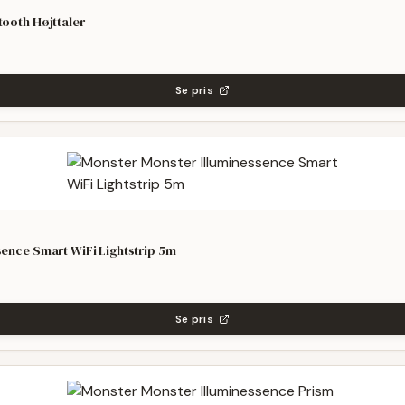
tooth Højttaler
Se pris
sence Smart WiFi Lightstrip 5m
Se pris