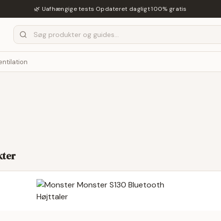
🌿 Uafhængige tests
·
Opdateret dagligt
·
100% gratis
entilation
ter