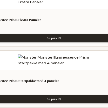
sence Prism Ekstra Panaler
Se pris
sence Prism Startpakke med 4 paneler
Se pris