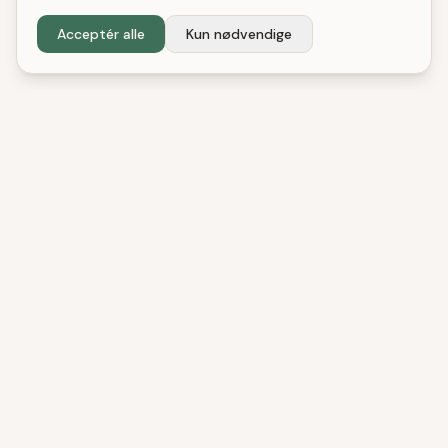
Acceptér alle
Kun nødvendige
DenBedste
Shop
Uafhængige tests og anbefalinger. Vi hjælper
danske forbrugere med at træffe bedre
købsbeslutninger.