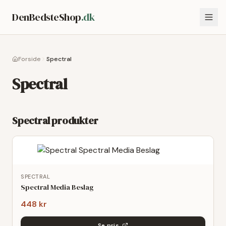
DenBedsteShop
.dk
Forside
Spectral
Spectral
Spectral
produkter
SPECTRAL
Spectral Media Beslag
448 kr
Se pris