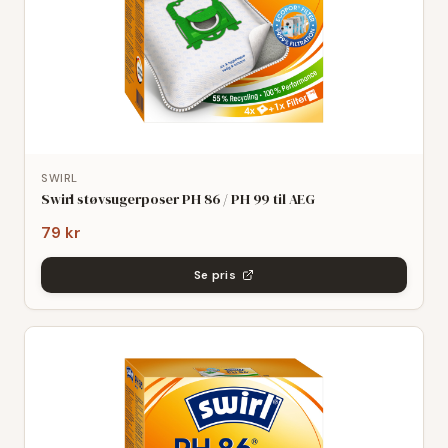
SWIRL
Swirl støvsugerposer PH 86 / PH 99 til AEG
79 kr
Se pris