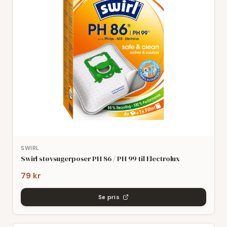
SWIRL
Swirl støvsugerposer PH 86 / PH 99 til Electrolux
79 kr
Se pris