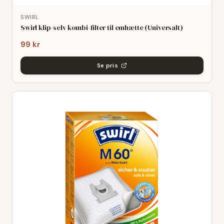
SWIRL
Swirl klip-selv kombi-filter til emhætte (Universalt)
99 kr
Se pris