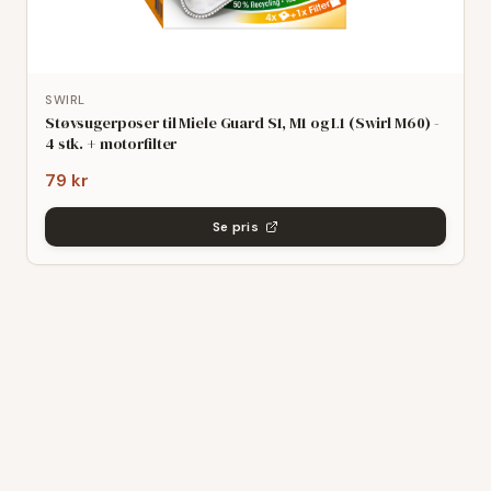
SWIRL
Støvsugerposer til Miele Guard S1, M1 og L1 (Swirl M60) -
4 stk. + motorfilter
79 kr
Se pris