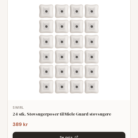
SWIRL
24 stk. Støvsugerposer til Miele Guard støvsugere
389 kr
Se pris