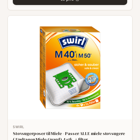
SWIRL
Støvsugerposer til Miele - Passer ALLE miele støvsugere
( Undtagen Miele Guard) 4 stk. + filter