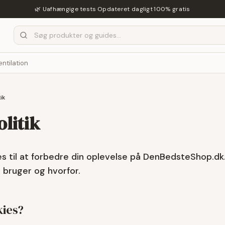
🌿 Uafhængige tests
·
Opdateret dagligt
·
100% gratis
entilation
ik
litik
s til at forbedre din oplevelse på DenBedsteShop.dk. 
i bruger og hvorfor.
kies?