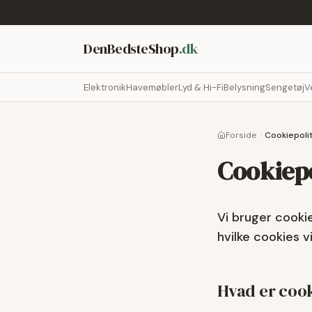
DenBedsteShop
.dk
Elektronik
Havemøbler
Lyd & Hi-Fi
Belysning
Sengetøj
V
Forside
Cookiepolit
Cookiepo
Vi bruger cookie
hvilke cookies v
Hvad er coo