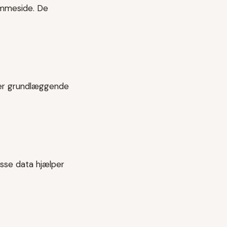
emmeside. De
krer grundlæggende
isse data hjælper