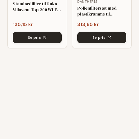
DANTHERM
Standardfilter til Duka
Pollenfiltersæt med
Villavent Top 200 Wi-Fi
plastikramme til
(195x285x10mm)
Dantherm HCH 5
135,15 kr
313,65 kr
(209x440x48mm) -
kompatibelt
Se pris
Se pris