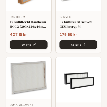
DANTHERM
GENVEX
F7 Kulfilter til Dantherm
F7 Kulfilter til Genvex
HCC 2 (203x220x46mm)
GES Energy M
- kompatibelt
(218x281x48mm)
407,15 kr
279,65 kr
Se pris
Se pris
DUKA VILLAVENT