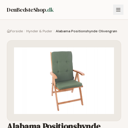
DenBedsteShop
.dk
Forside
Hynder & Puder
Alabama Positionshynde Olivengrøn
Alabama Positionshynde