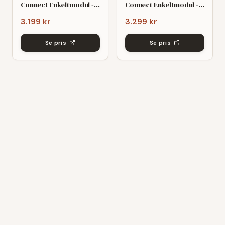
Connect Enkeltmodul -
Connect Enkeltmodul -
Taupe Natté
White Natté
3.199 kr
3.299 kr
Se pris
Se pris