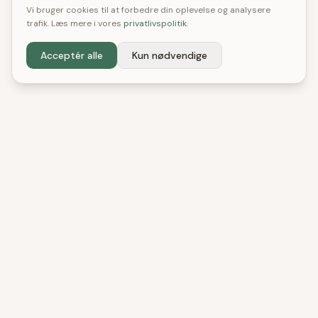
Vi bruger cookies til at forbedre din oplevelse og analysere
trafik. Læs mere i vores
privatlivspolitik
.
Acceptér alle
Kun nødvendige
DenBedste
Shop
Uafhængige tests og anbefalinger. Vi hjælper
danske forbrugere med at træffe bedre