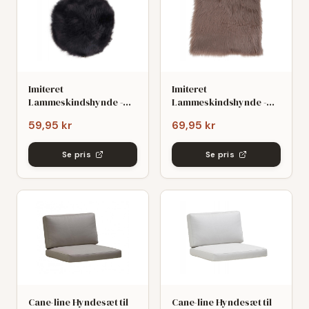
Imiteret
Imiteret
Lammeskindshynde -
Lammeskindshynde -
Ø:35 cm Sort
40x40 cm Mushroom
59,95 kr
69,95 kr
Se pris
Se pris
Cane-line Hyndesæt til
Cane-line Hyndesæt til