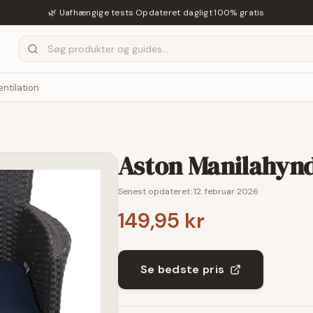
🌿 Uafhængige tests
·
Opdateret dagligt
·
100% gratis
entilation
Aston Manilahynd
Senest opdateret:
12. februar 2026
149,95 kr
Se bedste pris