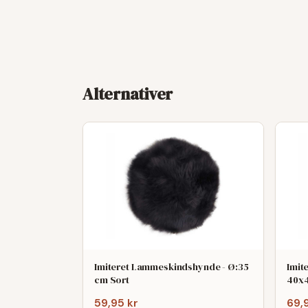
Alternativer
Imiteret Lammeskindshynde - Ø:35
Imit
cm Sort
40x
59,95 kr
69,