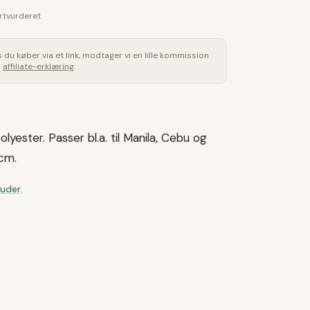
rtvurderet
is du køber via et link, modtager vi en lille kommission
s
affiliate-erklæring
.
yester. Passer bl.a. til Manila, Cebu og
 cm.
Puder
.