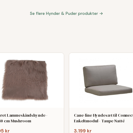
Se flere
Hynder & Puder
produkter →
eret Lammeskindshynde -
Cane-line Hyndesæt til Connec
40 cm Mushroom
Enkeltmodul - Taupe Natté
95 kr
3.199 kr