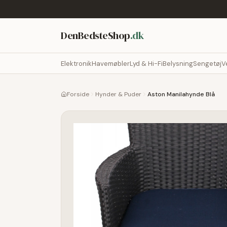
DenBedsteShop
.dk
Elektronik
Havemøbler
Lyd & Hi-Fi
Belysning
Sengetøj
V
Forside
Hynder & Puder
Aston Manilahynde Blå