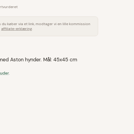
rtvurderet
is du køber via et link, modtager vi en lille kommission
s
affiliate-erklæring
.
med Aston hynder. Mål: 45x45 cm
Puder
.