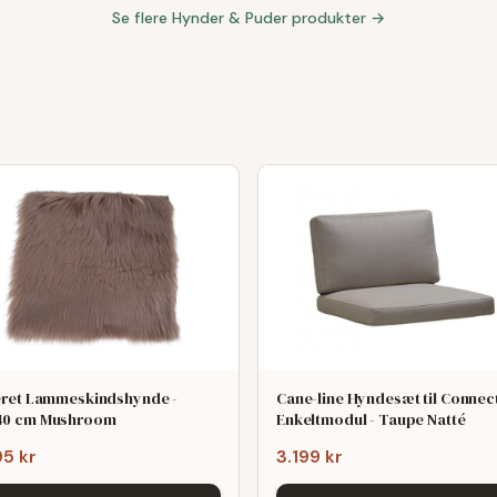
Se flere
Hynder & Puder
produkter →
eret Lammeskindshynde -
Cane-line Hyndesæt til Connec
40 cm Mushroom
Enkeltmodul - Taupe Natté
95 kr
3.199 kr