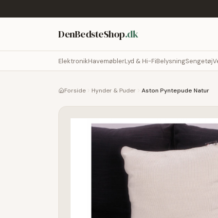
DenBedsteShop
.dk
Elektronik
Havemøbler
Lyd & Hi-Fi
Belysning
Sengetøj
V
Forside
Hynder & Puder
Aston Pyntepude Natur