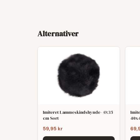
Alternativer
Imiteret Lammeskindshynde - Ø:35
Imit
cm Sort
40x
59,95 kr
69,