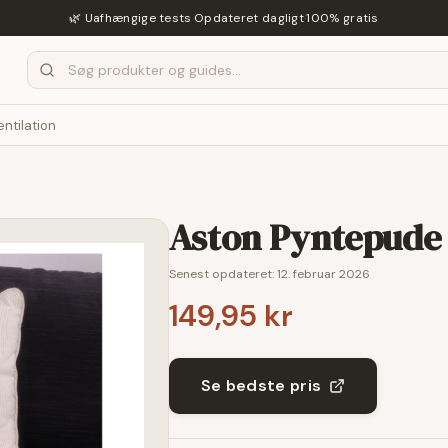
🌿 Uafhængige tests
·
Opdateret dagligt
·
100% gratis
entilation
Aston Pyntepude
Senest opdateret:
12. februar 2026
149,95 kr
Se bedste pris