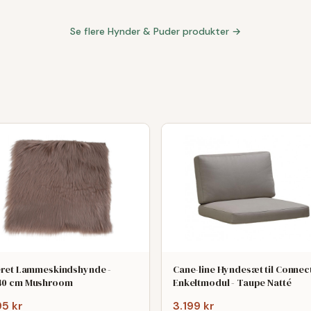
Se flere
Hynder & Puder
produkter →
eret Lammeskindshynde -
Cane-line Hyndesæt til Connec
40 cm Mushroom
Enkeltmodul - Taupe Natté
95 kr
3.199 kr