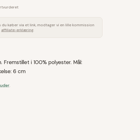
rtvurderet
is du køber via et link, modtager vi en lille kommission
s
affiliate-erklæring
.
 Fremstillet i 100% polyester. Mål:
else: 6 cm
Puder
.