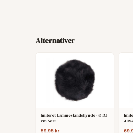
Alternativer
Imiteret Lammeskindshynde - Ø:35
Imit
cm Sort
40x
59,95 kr
69,