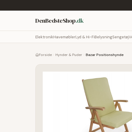
DenBedsteShop
.dk
Elektronik
Havemøbler
Lyd & Hi-Fi
Belysning
Sengetøj
V
Forside
Hynder & Puder
Bazar Positionshynde