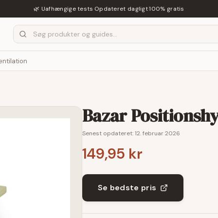
🌿 Uafhængige tests
·
Opdateret dagligt
·
100% gratis
entilation
Bazar Positionsh
Senest opdateret:
12. februar 2026
149,95 kr
Se bedste pris