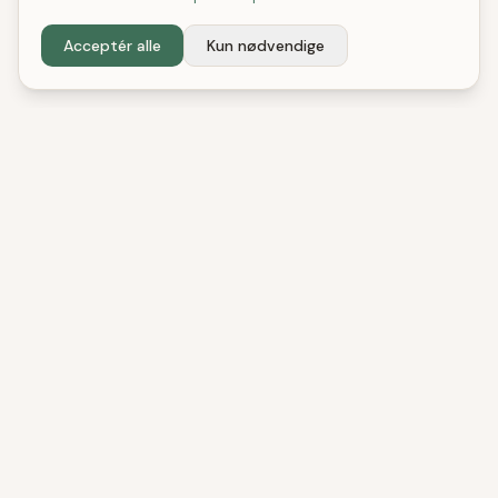
Acceptér alle
Kun nødvendige
DenBedste
Shop
Uafhængige tests og anbefalinger. Vi hjælper
danske forbrugere med at træffe bedre
købsbeslutninger.