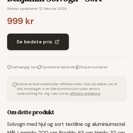
Senest opdateret:
12. februar 2026
999 kr
Se bedste pris
Uafhængig test
Opdateret løbende
Ekspertvurderet
Denne artikel indeholder affiliate-links. Hvis du køber via et
link, modtager vi en lille kommission uden ekstra
omkostning for dig. Læs vores
affiliate-erklæring
.
Om dette produkt
Solvogn med hjul og sort textiline og aluminiumsstel.
Mål: Længde: 200 cm Bredde: 63 cm Højde: 32 cm