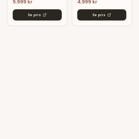
5.999 kr
4.999 kr
grø/Sort
Se pris
Se pris