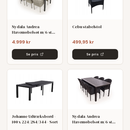
Nydala Andrea
Cebu stabelstol
Havemøbelsøt m/6 stole
- 90x200/280 - Mørk/Lys
4.999 kr
499,95 kr
grø
Se pris
Se pris
Johanne Udtræksbord -
Nydala Andrea
100 x 224/284/344 - Sort
Havemøbelsøt m/6 stole
- 90x200/280 - Mørk