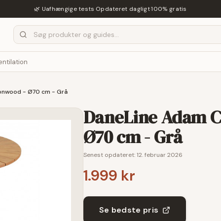
🌿 Uafhængige tests
·
Opdateret dagligt
·
100% gratis
entilation
onwood - Ø70 cm - Grå
DaneLine Adam C
Ø70 cm - Grå
Senest opdateret:
12. februar 2026
1.999 kr
Se bedste pris