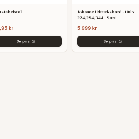
 stabelstol
Johanne Udtræksbord - 100 x
224/284/344 - Sort
,95 kr
5.999 kr
Se pris
Se pris