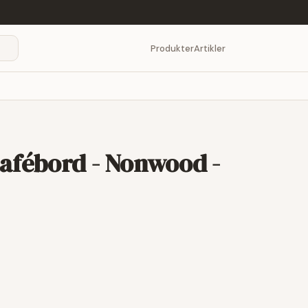
Produkter
Artikler
afébord - Nonwood -