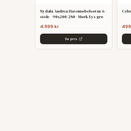
Nydala Andrea Havemøbelsøt m/6
Cebu
stole - 90x200/280 - Mørk/Lys grø
4.999 kr
499
Se pris