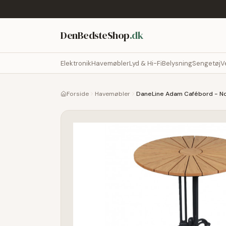
DenBedsteShop
.dk
Elektronik
Havemøbler
Lyd & Hi-Fi
Belysning
Sengetøj
V
Forside
Havemøbler
DaneLine Adam Cafébord - N