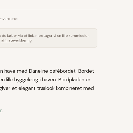
rtvurderet
is du køber via et link, modtager vi en lille kommission
s
affiliate-erklæring
.
in have med Daneline cafébordet. Bordet
 den lille hyggekrog i haven. Bordpladen er
 giver et elegant trælook kombineret med
r
.