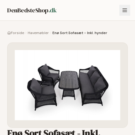
DenBedsteShop
.dk
Forside
Havemøbler
Enø Sort Sofasæt - Inkl. hynder
Enø Sort Sofasæt - Inkl.