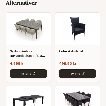
Alternativer
Nydala Andrea
Cebu stabelstol
Havemøbelsøt m/6 stole
- 90x200/280 - Mørk/Lys
4.999 kr
499,95 kr
grø
Se pris
Se pris