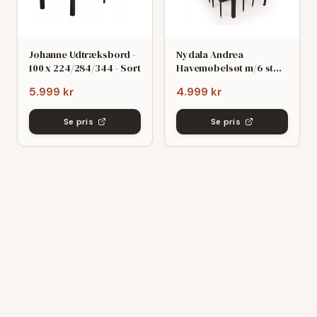
Johanne Udtræksbord -
Nydala Andrea
100 x 224/284/344 - Sort
Havemøbelsøt m/6 stole
- 90x200/280 - Mørk
5.999 kr
4.999 kr
grø/Sort
Se pris
Se pris