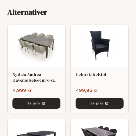
Alternativer
Nydala Andrea
Cebu stabelstol
Havemøbelsøt m/6 stole
- 90x200/280 - Mørk/Lys
4.999 kr
499,95 kr
grø
Se pris
Se pris