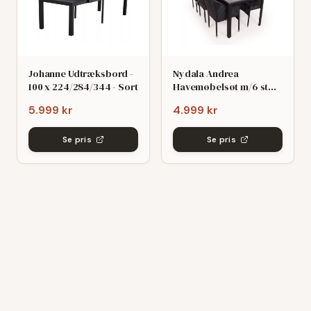
Johanne Udtræksbord -
Nydala Andrea
100 x 224/284/344 - Sort
Havemøbelsøt m/6 stole
- 90x200/280 - Mørk
5.999 kr
4.999 kr
grø/Sort
Se pris
Se pris