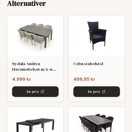
Alternativer
Nydala Andrea
Cebu stabelstol
Havemøbelsøt m/6 stole
- 90x200/280 - Mørk/Lys
4.999 kr
499,95 kr
grø
Se pris
Se pris