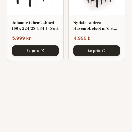
Johanne Udtræksbord -
Nydala Andrea
100 x 224/284/344 - Sort
Havemøbelsøt m/6 stole
- 90x200/280 - Mørk
5.999 kr
4.999 kr
grø/Sort
Se pris
Se pris