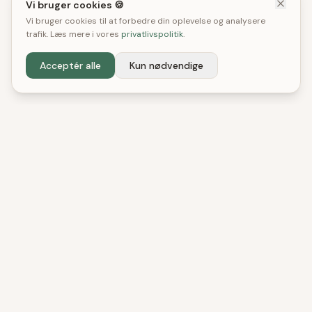
Vi bruger cookies 🍪
Vi bruger cookies til at forbedre din oplevelse og analysere
trafik. Læs mere i vores
privatlivspolitik
.
Acceptér alle
Kun nødvendige
DenBedste
Shop
Uafhængige tests og anbefalinger. Vi hjælper