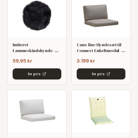
Imiteret
Cane-line Hyndesæt til
Lammeskindshynde -
Connect Enkeltmodul -
Ø:35 cm Sort
Taupe Natté
59,95 kr
3.199 kr
Se pris
Se pris