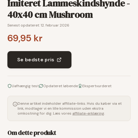
Imiteret Lammeskindshynde -
40x40 cm Mushroom
Senest opdateret:
12. februar 2026
69,95 kr
Se bedste pris
Uafhængig test
Opdateret løbende
Ekspertvurderet
Denne artikel indeholder affiliate-links. Hvis du køber via et
link, modtager vi en lille kommission uden ekstra
omkostning for dig. Læs vores
affiliate-erklæring
.
Om dette produkt