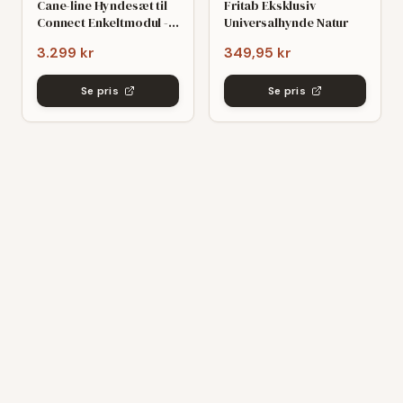
Cane-line Hyndesæt til
Fritab Eksklusiv
Connect Enkeltmodul -
Universalhynde Natur
White Natté
3.299 kr
349,95 kr
Se pris
Se pris