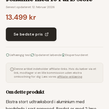
Senest opdateret:
12. februar 2026
13.499 kr
Se bedste pris
Uafhængig test
Opdateret løbende
Ekspertvurderet
Denne artikel indeholder affiliate-links. Hvis du køber via et
link, modtager vi en lille kommission uden ekstra
omkostning for dig. Læs vores
affiliate-erklæring
.
Om dette produkt
Ekstra stort udtræksbord i aluminium med
bordplade i sort nonwood. Bordet er med 2 løse