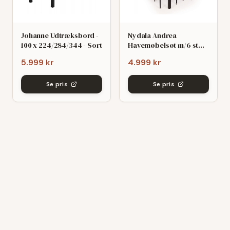
Johanne Udtræksbord -
Nydala Andrea
100 x 224/284/344 - Sort
Havemøbelsøt m/6 stole
- 90x200/280 - Mørk
5.999 kr
4.999 kr
grø/Sort
Se pris
Se pris