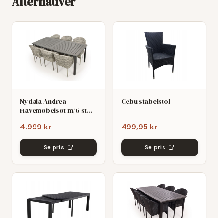
Alternativer
Nydala Andrea
Cebu stabelstol
Havemøbelsøt m/6 stole
- 90x200/280 - Mørk/Lys
4.999 kr
499,95 kr
grø
Se pris
Se pris