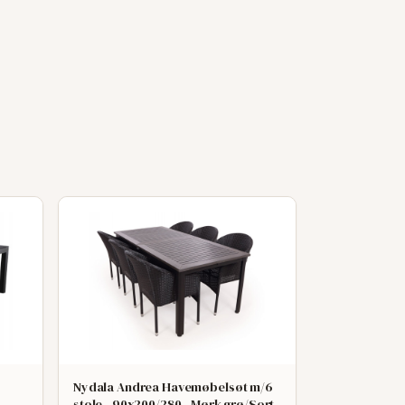
Nydala Andrea Havemøbelsøt m/6
stole - 90x200/280 - Mørk grø/Sort