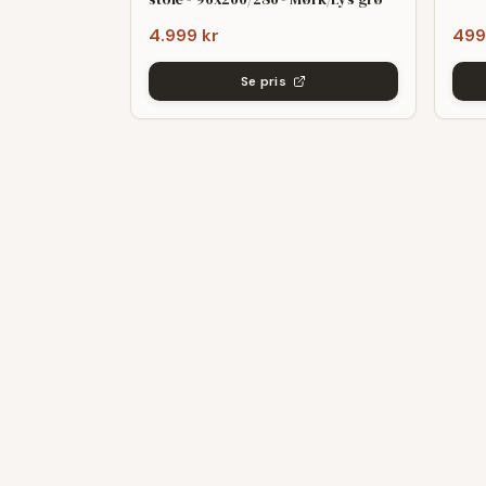
4.999 kr
499
Se pris