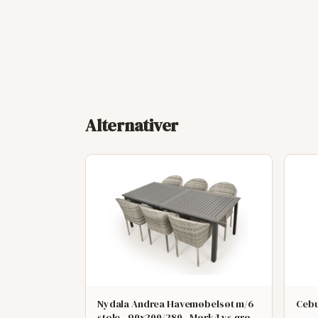
Alternativer
Nydala Andrea Havemøbelsøt m/6
Cebu
stole - 90x200/280 - Mørk/Lys grø