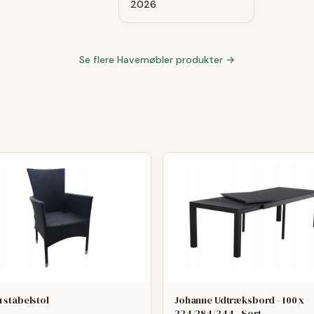
2026
Se flere
Havemøbler
produkter →
 stabelstol
Johanne Udtræksbord - 100 x
224/284/344 - Sort