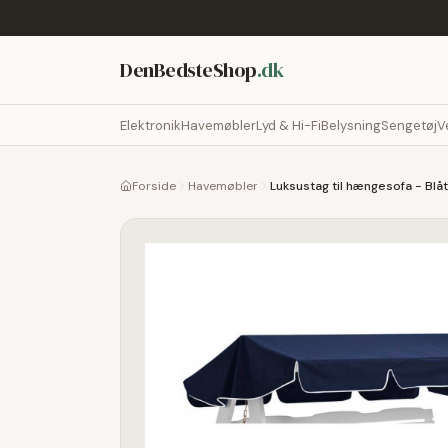
DenBedsteShop
.dk
Elektronik
Havemøbler
Lyd & Hi-Fi
Belysning
Sengetøj
V
Forside
Havemøbler
Luksustag til hængesofa - Blå