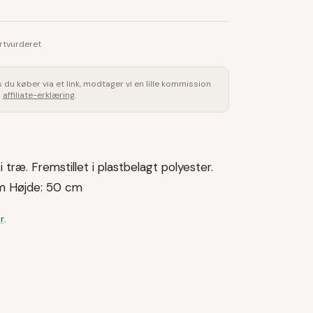
rtvurderet
is du køber via et link, modtager vi en lille kommission
s
affiliate-erklæring
.
træ. Fremstillet i plastbelagt polyester.
m Højde: 50 cm
r
.