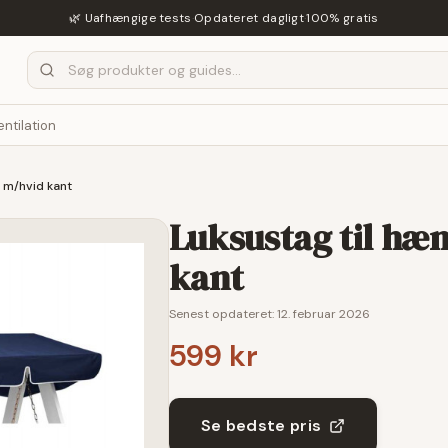
🌿 Uafhængige tests
·
Opdateret dagligt
·
100% gratis
entilation
t m/hvid kant
Luksustag til hæn
kant
Senest opdateret:
12. februar 2026
599 kr
Se bedste pris