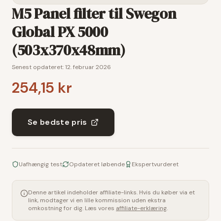
M5 Panel filter til Swegon
Global PX 5000
(503x370x48mm)
Senest opdateret:
12. februar 2026
254,15 kr
Se bedste pris
Uafhængig test
Opdateret løbende
Ekspertvurderet
Denne artikel indeholder affiliate-links. Hvis du køber via et
link, modtager vi en lille kommission uden ekstra
omkostning for dig. Læs vores
affiliate-erklæring
.