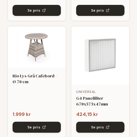
Se pris
Se pris
Rio Lys Grå Cafebord -
Ø 70 cm
UNIVERSAL
G4 Panelfilter
670x575x47mm
1.999 kr
424,15 kr
Se pris
Se pris