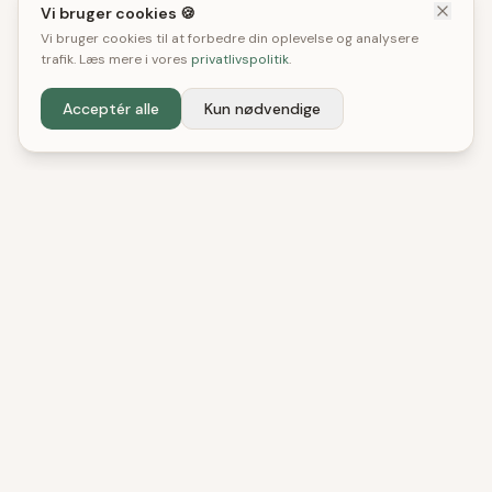
Vi bruger cookies 🍪
Vi bruger cookies til at forbedre din oplevelse og analysere
trafik. Læs mere i vores
privatlivspolitik
.
Acceptér alle
Kun nødvendige
DenBedste
Shop
Uafhængige tests og anbefalinger. Vi hjælper