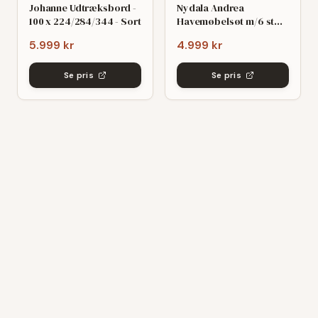
Johanne Udtræksbord -
Nydala Andrea
100 x 224/284/344 - Sort
Havemøbelsøt m/6 stole
- 90x200/280 - Mørk
5.999 kr
4.999 kr
grø/Sort
Se pris
Se pris