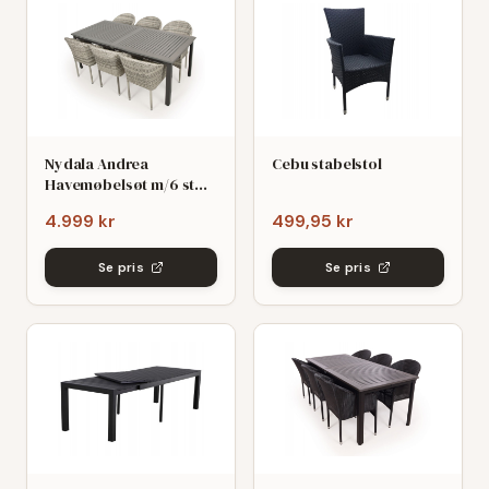
Nydala Andrea
Cebu stabelstol
Havemøbelsøt m/6 stole
- 90x200/280 - Mørk/Lys
4.999 kr
499,95 kr
grø
Se pris
Se pris