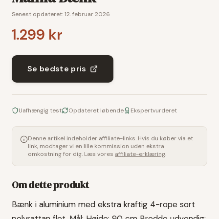
Senest opdateret:
12. februar 2026
1.299 kr
Se bedste pris
Uafhængig test
Opdateret løbende
Ekspertvurderet
Denne artikel indeholder affiliate-links. Hvis du køber via et
link, modtager vi en lille kommission uden ekstra
omkostning for dig. Læs vores
affiliate-erklæring
.
Om dette produkt
Bænk i aluminium med ekstra kraftig 4-rope sort
polyrattan flet. Mål: Højde: 90 cm Bredde udvendig: