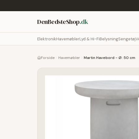
DenBedsteShop
.dk
Elektronik
Havemøbler
Lyd & Hi-Fi
Belysning
Sengetøj
V
Forside
Havemøbler
Martin Havebord - Ø: 50 cm