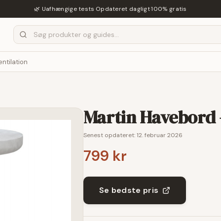
🌿 Uafhængige tests
·
Opdateret dagligt
·
100% gratis
entilation
Martin Havebord 
Senest opdateret:
12. februar 2026
799 kr
Se bedste pris