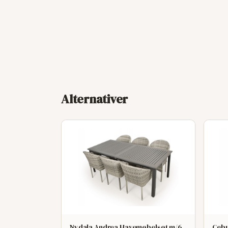
Alternativer
Nydala Andrea Havemøbelsøt m/6
Cebu