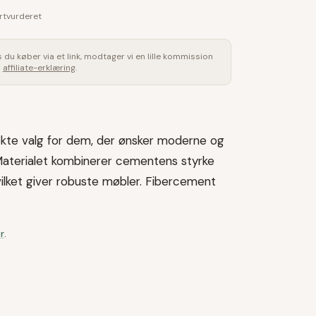
rtvurderet
is du køber via et link, modtager vi en lille kommission
s
affiliate-erklæring
.
ekte valg for dem, der ønsker moderne og
 Materialet kombinerer cementens styrke
hvilket giver robuste møbler. Fibercement
r
.