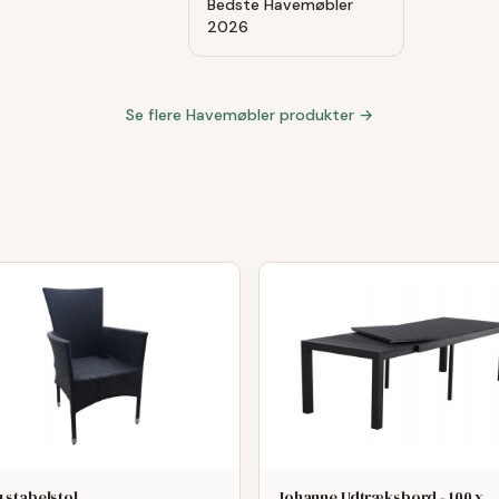
Bedste Havemøbler
2026
Se flere
Havemøbler
produkter →
 stabelstol
Johanne Udtræksbord - 100 x