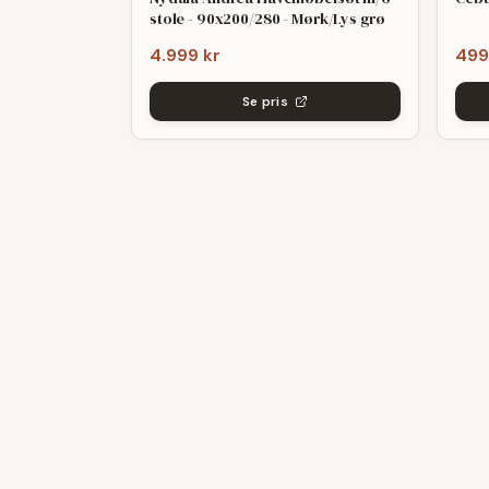
stole - 90x200/280 - Mørk/Lys grø
4.999 kr
499
Se pris