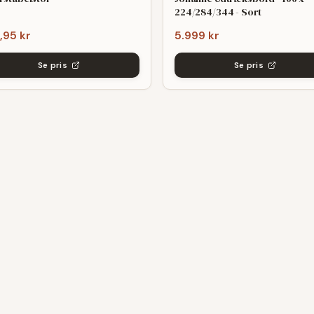
224/284/344 - Sort
,95 kr
5.999 kr
Se pris
Se pris