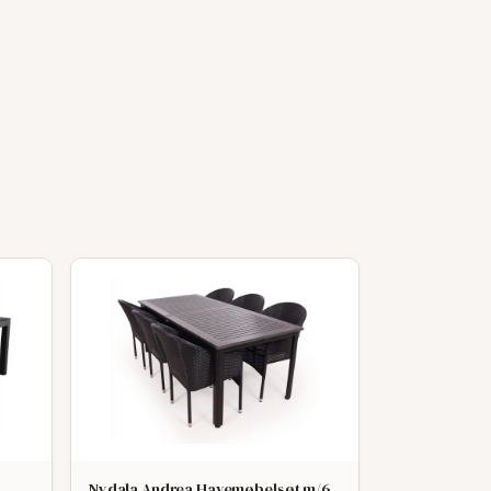
Nydala Andrea Havemøbelsøt m/6