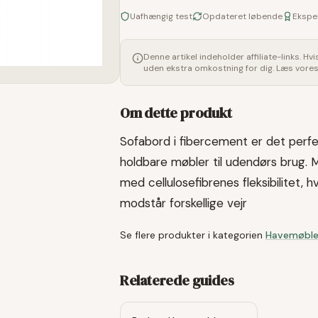
Uafhængig test
Opdateret løbende
Ekspe
Denne artikel indeholder affiliate-links. Hv
uden ekstra omkostning for dig. Læs vore
Om dette produkt
Sofabord i fibercement er det perf
holdbare møbler til udendørs brug.
med cellulosefibrenes fleksibilitet, 
modstår forskellige vejr
Se flere produkter i kategorien
Havemøble
Relaterede guides