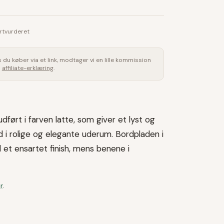
rtvurderet
is du køber via et link, modtager vi en lille kommission
s
affiliate-erklæring
.
dført i farven latte, som giver et lyst og
nd i rolige og elegante uderum. Bordpladen i
et ensartet finish, mens benene i
r
.