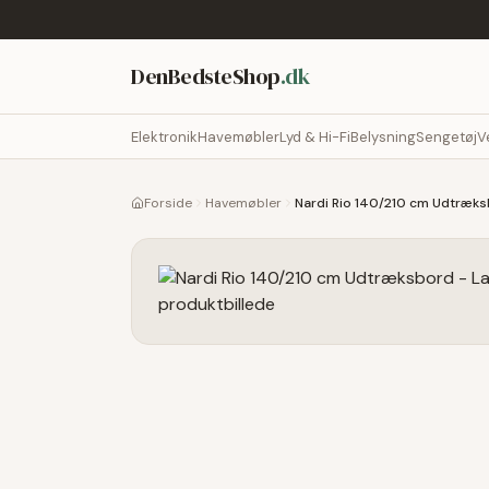
DenBedsteShop
.dk
Elektronik
Havemøbler
Lyd & Hi-Fi
Belysning
Sengetøj
V
Forside
Havemøbler
Nardi Rio 140/210 cm Udtræks