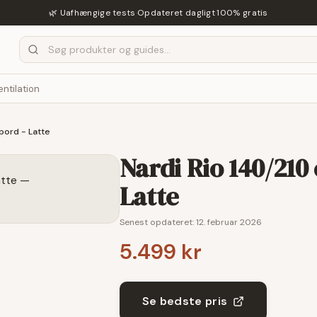
🌿 Uafhængige tests
·
Opdateret dagligt
·
100% gratis
entilation
bord - Latte
Nardi Rio 140/21
Latte
Senest opdateret:
12. februar 2026
5.499 kr
Se bedste pris