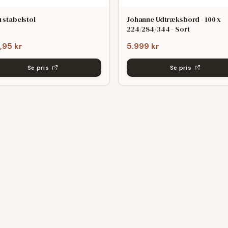
 stabelstol
Johanne Udtræksbord - 100 x
224/284/344 - Sort
,95 kr
5.999 kr
Se pris
Se pris