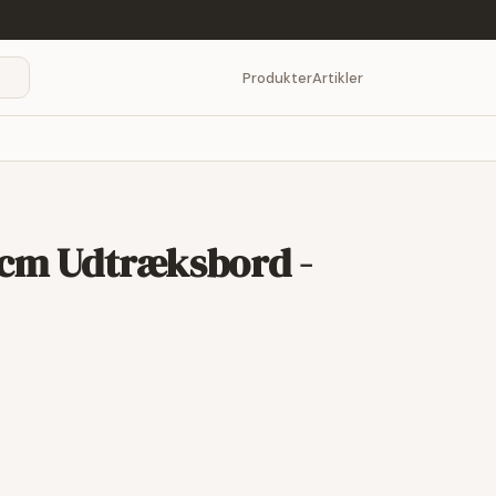
Produkter
Artikler
0 cm Udtræksbord -