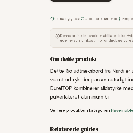
Uafhængig test
Opdateret løbende
Ekspe
Denne artikel indeholder affiliate-links. Hv
uden ekstra omkostning for dig. Læs vore
Om dette produkt
Dette Rio udtræksbord fra Nardi er u
varmt udtryk, der passer naturligt i
DurelTOP kombinerer slidstyrke med 
pulverlakeret aluminium bi
Se flere produkter i kategorien
Havemøble
Relaterede guides