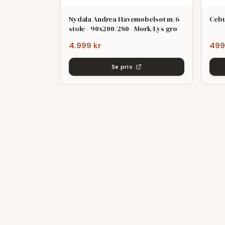
Nydala Andrea Havemøbelsøt m/6
Cebu
stole - 90x200/280 - Mørk/Lys grø
4.999 kr
499
Se pris