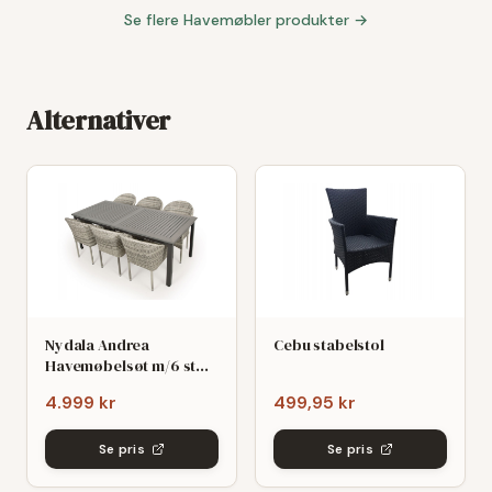
Se flere
Havemøbler
produkter →
Alternativer
Nydala Andrea
Cebu stabelstol
Havemøbelsøt m/6 stole
- 90x200/280 - Mørk/Lys
4.999 kr
499,95 kr
grø
Se pris
Se pris