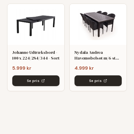
Johanne Udtræksbord -
Nydala Andrea
100 x 224/284/344 - Sort
Havemøbelsøt m/6 stole
- 90x200/280 - Mørk
5.999 kr
4.999 kr
grø/Sort
Se pris
Se pris