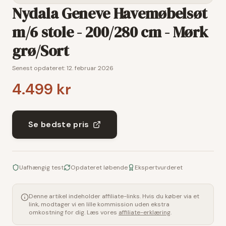
Nydala Geneve Havemøbelsøt
m/6 stole - 200/280 cm - Mørk
grø/Sort
Senest opdateret:
12. februar 2026
4.499 kr
Se bedste pris
Uafhængig test
Opdateret løbende
Ekspertvurderet
Denne artikel indeholder affiliate-links. Hvis du køber via et
link, modtager vi en lille kommission uden ekstra
omkostning for dig. Læs vores
affiliate-erklæring
.