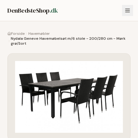
DenBedsteShop
.dk
Forside
Havemøbler
Nydala Geneve Havemøbelsøt m/6 stole - 200/280 cm - Mørk
grø/Sort