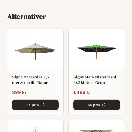
Alternativer
Signe Parasol Ø 2,5
Signe Markedsparasol
meter m/tilt - Natur
3x3 Meter - Grøn
899 kr
1.499 kr
Se pris
Se pris