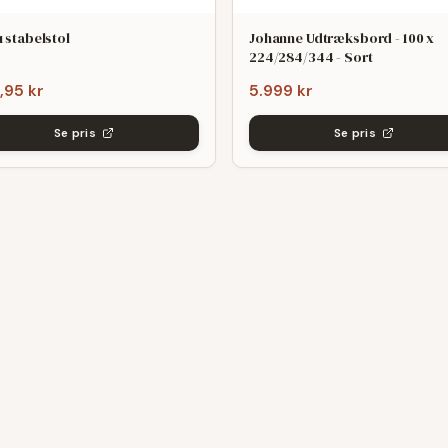
 stabelstol
Johanne Udtræksbord - 100 x
224/284/344 - Sort
,95 kr
5.999 kr
Se pris
Se pris