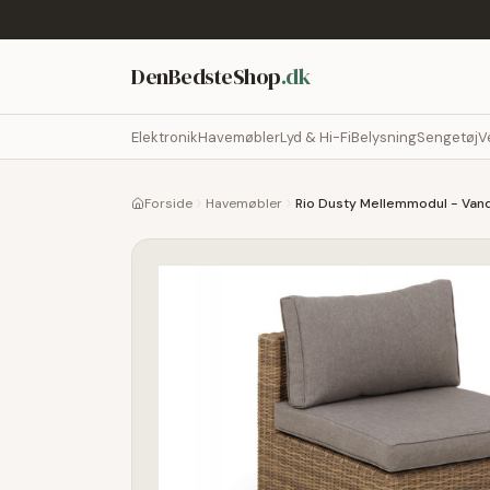
DenBedsteShop
.dk
Elektronik
Havemøbler
Lyd & Hi-Fi
Belysning
Sengetøj
V
Forside
Havemøbler
Rio Dusty Mellemmodul - Van