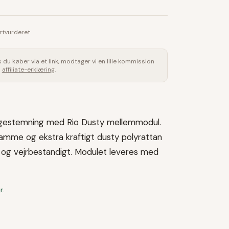
rtvurderet
is du køber via et link, modtager vi en lille kommission
s
affiliate-erklæring
.
ungestemning med Rio Dusty mellemmodul.
mme og ekstra kraftigt dusty polyrattan
t og vejrbestandigt. Modulet leveres med
r
.