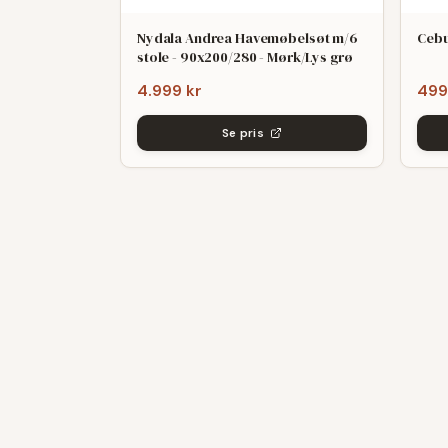
Nydala Andrea Havemøbelsøt m/6
Cebu
stole - 90x200/280 - Mørk/Lys grø
4.999 kr
499
Se pris