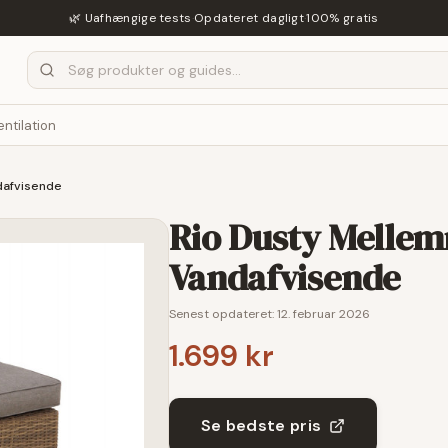
🌿 Uafhængige tests
·
Opdateret dagligt
·
100% gratis
entilation
dafvisende
Rio Dusty Mellem
Vandafvisende
Senest opdateret:
12. februar 2026
1.699 kr
Se bedste pris