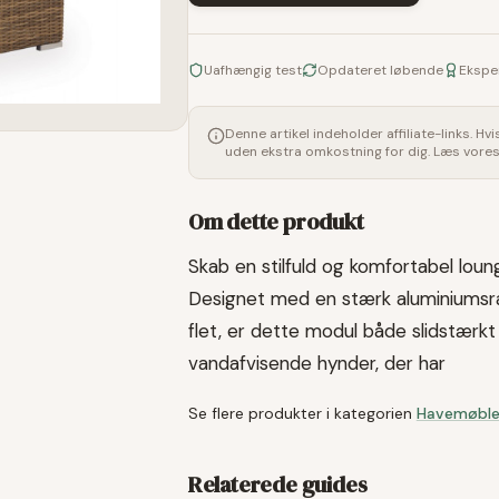
Uafhængig test
Opdateret løbende
Ekspe
Denne artikel indeholder affiliate-links. Hv
uden ekstra omkostning for dig. Læs vore
Om dette produkt
Skab en stilfuld og komfortabel lo
Designet med en stærk aluminiumsra
flet, er dette modul både slidstærk
vandafvisende hynder, der har
Se flere produkter i kategorien
Havemøble
Relaterede guides