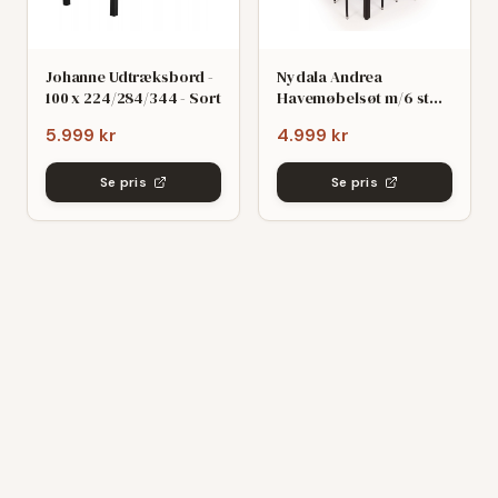
Johanne Udtræksbord -
Nydala Andrea
100 x 224/284/344 - Sort
Havemøbelsøt m/6 stole
- 90x200/280 - Mørk
5.999 kr
4.999 kr
grø/Sort
Se pris
Se pris