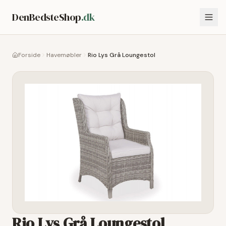
DenBedsteShop
.dk
Forside
Havemøbler
Rio Lys Grå Loungestol
Rio Lys Grå Loungestol