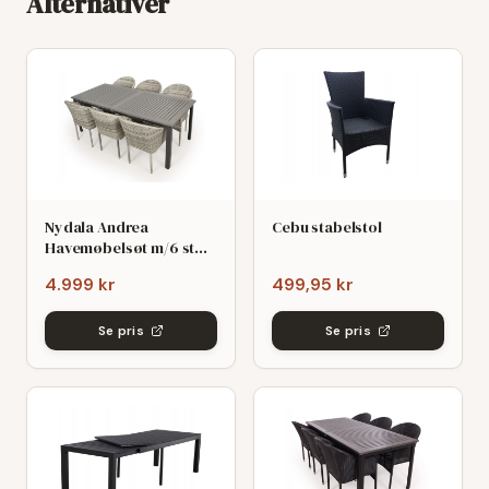
Alternativer
Nydala Andrea
Cebu stabelstol
Havemøbelsøt m/6 stole
- 90x200/280 - Mørk/Lys
4.999 kr
499,95 kr
grø
Se pris
Se pris