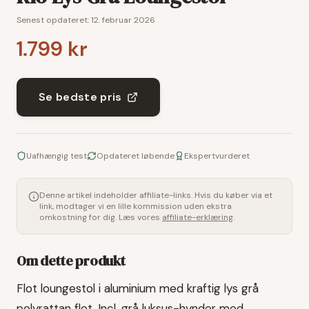
Senest opdateret:
12. februar 2026
1.799 kr
Se bedste pris
Uafhængig test
Opdateret løbende
Ekspertvurderet
Denne artikel indeholder affiliate-links. Hvis du køber via et
link, modtager vi en lille kommission uden ekstra
omkostning for dig. Læs vores
affiliate-erklæring
.
Om dette produkt
Flot loungestol i aluminium med kraftig lys grå
polyrattan flet. Incl. grå luksus-hynder med