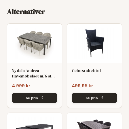
Alternativer
Nydala Andrea
Cebu stabelstol
Havemøbelsøt m/6 stole
- 90x200/280 - Mørk/Lys
4.999 kr
499,95 kr
grø
Se pris
Se pris