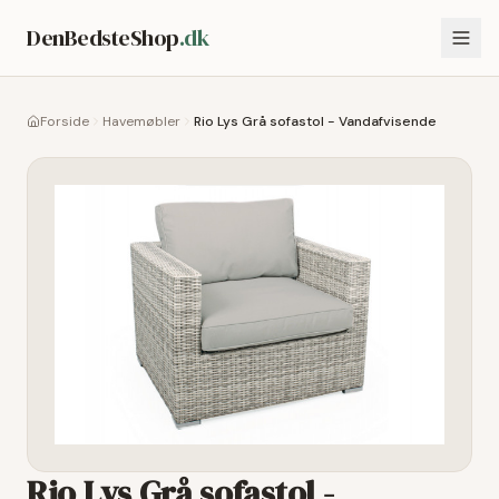
DenBedsteShop
.dk
Forside
Havemøbler
Rio Lys Grå sofastol - Vandafvisende
Rio Lys Grå sofastol -