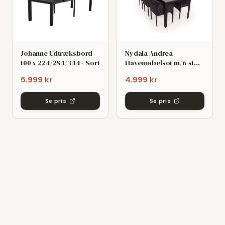
Johanne Udtræksbord -
Nydala Andrea
100 x 224/284/344 - Sort
Havemøbelsøt m/6 stole
- 90x200/280 - Mørk
5.999 kr
4.999 kr
grø/Sort
Se pris
Se pris