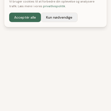
Vi bruger cookies til at forbedre din oplevelse og analysere
trafik. Læs mere i vores
privatlivspolitik
.
Acceptér alle
Kun nødvendige
DenBedste
Shop
Uafhængige tests og anbefalinger. Vi hjælper
danske forbrugere med at træffe bedre