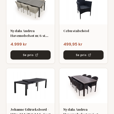
Nydala Andrea
Cebu stabelstol
Havemøbelsøt m/6 stole
- 90x200/280 - Mørk/Lys
4.999 kr
499,95 kr
grø
Se pris
Se pris
Johanne Udtræksbord -
Nydala Andrea