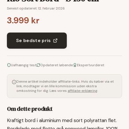
Senest opdateret:
12. februar 2026
3.999 kr
Se bedste pris
Uafhængig test
Opdateret løbende
Ekspertvurderet
Denne artikel indeholder affiliate-links. Hvis du køber via et
link, modtager vi en lille kommission uden ekstra
omkostning for dig. Læs vores
affiliate-erklæring
.
Om dette produkt
Kraftigt bord i aluminium med sort polyrattan flet.
Bordplade med flotte grå nonwood lameller. 100%