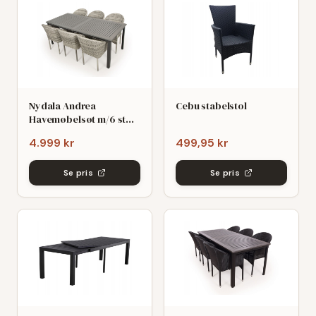
Nydala Andrea
Cebu stabelstol
Havemøbelsøt m/6 stole
- 90x200/280 - Mørk/Lys
4.999 kr
499,95 kr
grø
Se pris
Se pris