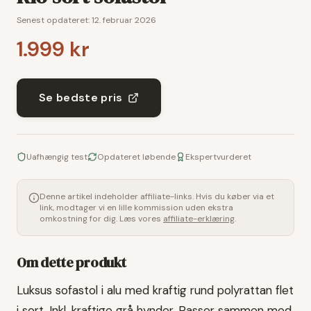
Senest opdateret:
12. februar 2026
1.999 kr
Se bedste pris
Uafhængig test
Opdateret løbende
Ekspertvurderet
Denne artikel indeholder affiliate-links. Hvis du køber via et
link, modtager vi en lille kommission uden ekstra
omkostning for dig. Læs vores
affiliate-erklæring
.
Om dette produkt
Luksus sofastol i alu med kraftig rund polyrattan flet
i sort. Inkl. kraftige grå hynder. Passer sammen med