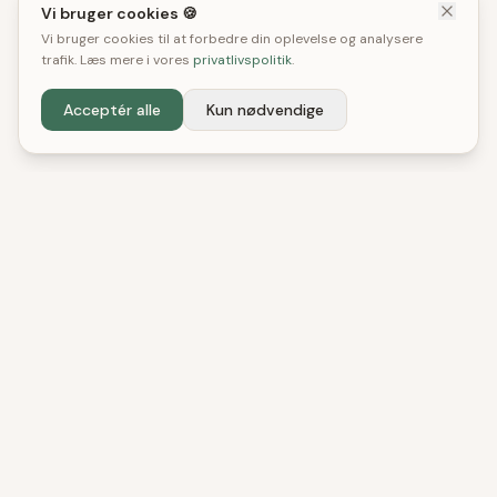
Vi bruger cookies 🍪
Vi bruger cookies til at forbedre din oplevelse og analysere
trafik. Læs mere i vores
privatlivspolitik
.
Acceptér alle
Kun nødvendige
DenBedste
Shop
Uafhængige tests og anbefalinger. Vi hjælper