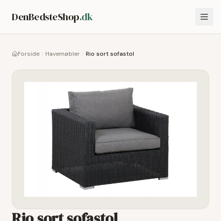
DenBedsteShop
.dk
Forside
Havemøbler
Rio sort sofastol
Rio sort sofastol