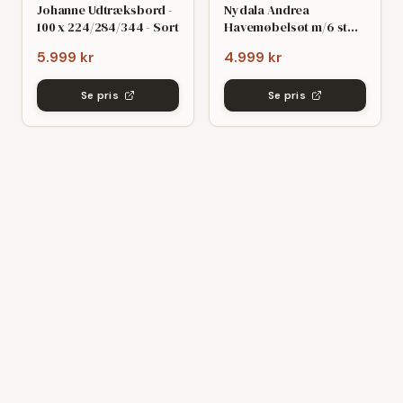
Johanne Udtræksbord -
Nydala Andrea
100 x 224/284/344 - Sort
Havemøbelsøt m/6 stole
- 90x200/280 - Mørk
5.999 kr
4.999 kr
grø/Sort
Se pris
Se pris