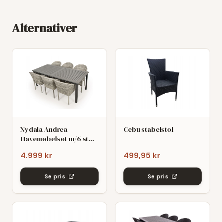
Alternativer
Nydala Andrea
Cebu stabelstol
Havemøbelsøt m/6 stole
- 90x200/280 - Mørk/Lys
4.999 kr
499,95 kr
grø
Se pris
Se pris