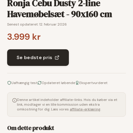
Ronja Cebu Dusty 2-line
Havemøbelsæt - 90x160 cm
Senest opdateret:
12. februar 2026
3.999 kr
Se bedste pris
Uafhængig test
Opdateret løbende
Ekspertvurderet
Denne artikel indeholder affiliate-links. Hvis du køber via et
link, modtager vi en lille kommission uden ekstra
omkostning for dig. Læs vores
affiliate-erklæring
.
Om dette produkt