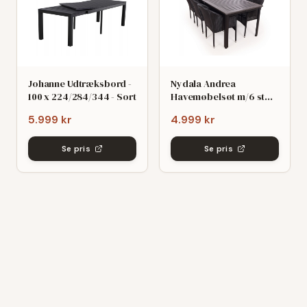
Johanne Udtræksbord -
Nydala Andrea
100 x 224/284/344 - Sort
Havemøbelsøt m/6 stole
- 90x200/280 - Mørk
5.999 kr
4.999 kr
grø/Sort
Se pris
Se pris