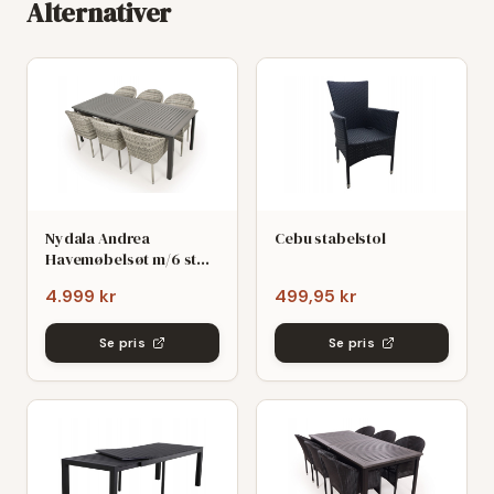
Alternativer
Nydala Andrea
Cebu stabelstol
Havemøbelsøt m/6 stole
- 90x200/280 - Mørk/Lys
4.999 kr
499,95 kr
grø
Se pris
Se pris