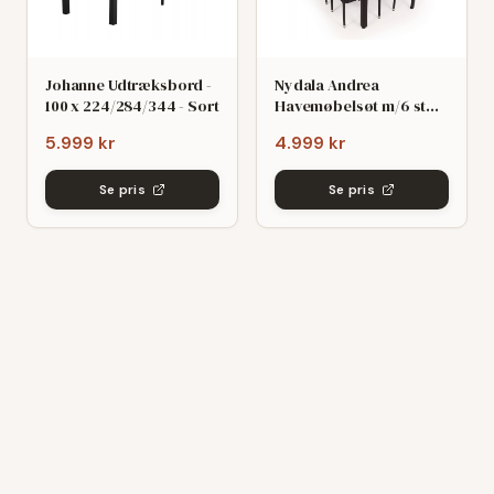
Johanne Udtræksbord -
Nydala Andrea
100 x 224/284/344 - Sort
Havemøbelsøt m/6 stole
- 90x200/280 - Mørk
5.999 kr
4.999 kr
grø/Sort
Se pris
Se pris