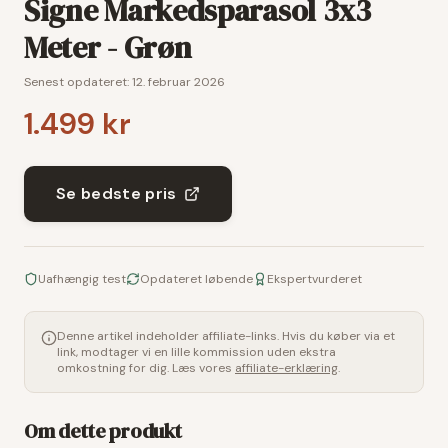
Signe Markedsparasol 3x3
Meter - Grøn
Senest opdateret:
12. februar 2026
1.499 kr
Se bedste pris
Uafhængig test
Opdateret løbende
Ekspertvurderet
Denne artikel indeholder affiliate-links. Hvis du køber via et
link, modtager vi en lille kommission uden ekstra
omkostning for dig. Læs vores
affiliate-erklæring
.
Om dette produkt