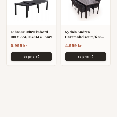
Johanne Udtræksbord -
Nydala Andrea
100 x 224/284/344 - Sort
Havemøbelsøt m/6 stole
- 90x200/280 - Mørk
5.999 kr
4.999 kr
grø/Sort
Se pris
Se pris