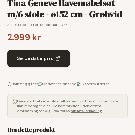
Tina Geneve Havemøbelsøt
m/6 stole - ø152 cm - Grøhvid
Senest opdateret:
12. februar 2026
2.999 kr
Se bedste pris
Uafhængig test
Opdateret løbende
Ekspertvurderet
Denne artikel indeholder affiliate-links. Hvis du køber via et
link, modtager vi en lille kommission uden ekstra
omkostning for dig. Læs vores
affiliate-erklæring
.
Om dette produkt