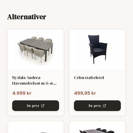
Alternativer
Nydala Andrea
Cebu stabelstol
Havemøbelsøt m/6 stole
- 90x200/280 - Mørk/Lys
4.999 kr
499,95 kr
grø
Se pris
Se pris