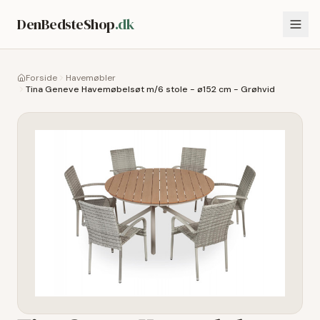
DenBedsteShop
.dk
Forside
Havemøbler
Tina Geneve Havemøbelsøt m/6 stole - ø152 cm - Grøhvid