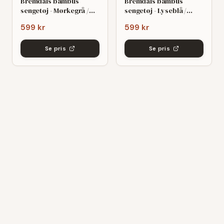
Bremdals bambus
Bremdals bambus
sengetøj - Mørkegrå /
sengetøj - Lyseblå /
140x200
140x200
599 kr
599 kr
Se pris
Se pris