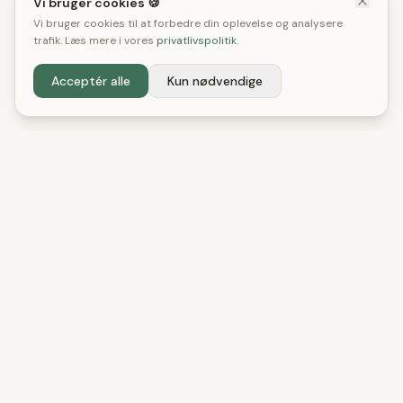
Vi bruger cookies 🍪
Vi bruger cookies til at forbedre din oplevelse og analysere
trafik. Læs mere i vores
privatlivspolitik
.
Acceptér alle
Kun nødvendige
DenBedste
Shop
Uafhængige tests og anbefalinger. Vi hjælper