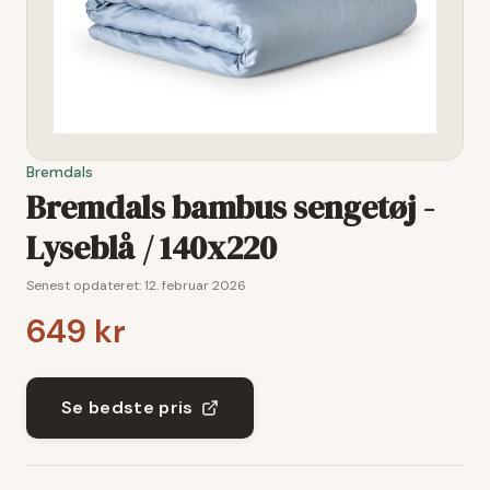
Bremdals
Bremdals bambus sengetøj -
Lyseblå / 140x220
Senest opdateret:
12. februar 2026
649 kr
Se bedste pris