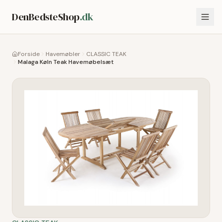
DenBedsteShop
.dk
Forside
Havemøbler
CLASSIC TEAK
Malaga Køln Teak Havemøbelsæt