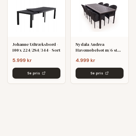
Johanne Udtræksbord -
Nydala Andrea
100 x 224/284/344 - Sort
Havemøbelsøt m/6 stole
- 90x200/280 - Mørk
5.999 kr
4.999 kr
grø/Sort
Se pris
Se pris