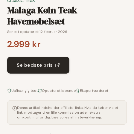
CLASSIC TEAK
Malaga Køln Teak
Havemøbelsæt
Senest opdateret:
12. februar 2026
2.999 kr
Se bedste pris
Uafhængig test
Opdateret løbende
Ekspertvurderet
Denne artikel indeholder affiliate-links. Hvis du køber via et
link, modtager vi en lille kommission uden ekstra
omkostning for dig. Læs vores
affiliate-erklæring
.