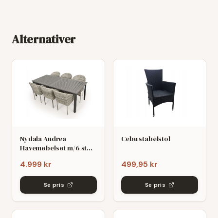
Alternativer
Nydala Andrea
Cebu stabelstol
Havemøbelsøt m/6 stole
- 90x200/280 - Mørk/Lys
4.999 kr
499,95 kr
grø
Se pris
Se pris