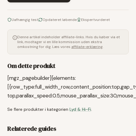
Uafhængig test
Opdateret løbende
Ekspertvurderet
Denne artikel indeholder affiliate-links. Hvis du køber via et
link, modtager vi en lille kommission uden ekstra
omkostning for dig. Læs vores
affiliate-erklæring
.
Om dette produkt
[mgz_pagebuilder]{elements:
[{row_type:full_width_row,content_position:top,gap_t
top,parallax_speed:0.5,mouse_parallax_size:30,mouse
Se flere produkter i kategorien
Lyd & Hi-Fi
.
Relaterede guides