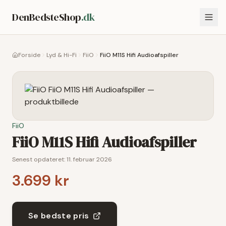
DenBedsteShop
.dk
Forside
Lyd & Hi-Fi
FiiO
FiiO M11S Hifi Audioafspiller
FiiO
FiiO M11S Hifi Audioafspiller
Senest opdateret:
11. februar 2026
3.699 kr
Se bedste pris