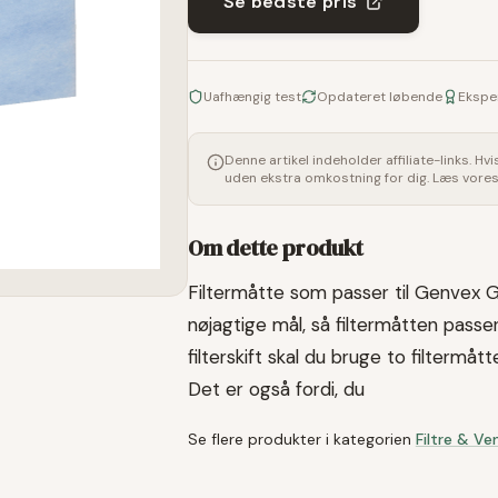
Se bedste pris
Uafhængig test
Opdateret løbende
Ekspe
Denne artikel indeholder affiliate-links. Hv
uden ekstra omkostning for dig. Læs vore
Om dette produkt
Filtermåtte som passer til Genvex GE
nøjagtige mål, så filtermåtten passer
filterskift skal du bruge to filtermått
Det er også fordi, du
Se flere produkter i kategorien
Filtre & Ve