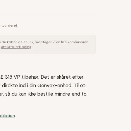
rtvurderet
is du køber via et link, modtager vi en lille kommission
s
affiliate-erklæring
.
 315 VP tilbehør. Det er skåret efter
 direkte ind i din Genvex-enhed. Til et
er, så du kan ikke bestille mindre end to.
ntilation
.