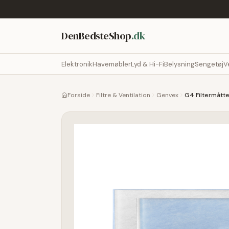
DenBedsteShop
.dk
Elektronik
Havemøbler
Lyd & Hi-Fi
Belysning
Sengetøj
V
Forside
Filtre & Ventilation
Genvex
G4 Filtermått