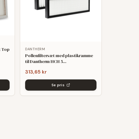
t Top
DANTHERM
Pollenfiltersæt med plastikramme
til Dantherm HCH 5
(209x440x48mm) - kompatibelt
313,65 kr
Se pris