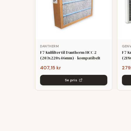
DANTHERM
GEN
F7 Kulfilter til Dantherm HCC 2
F7 K
(203x220x46mm) - kompatibelt
(21
407,15 kr
279
Se pris