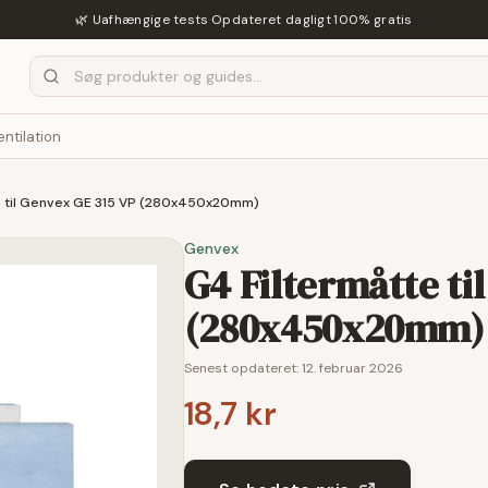
🌿 Uafhængige tests
·
Opdateret dagligt
·
100% gratis
entilation
e til Genvex GE 315 VP (280x450x20mm)
Genvex
G4 Filtermåtte ti
(280x450x20mm)
Senest opdateret:
12. februar 2026
18,7 kr