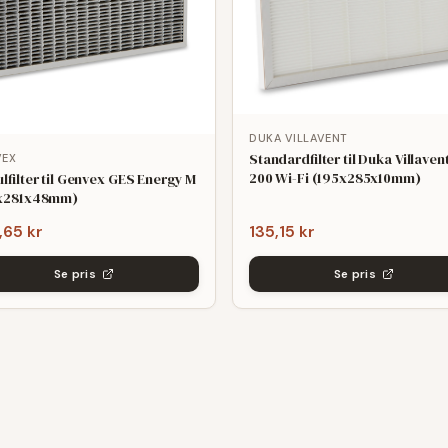
DUKA VILLAVENT
Standardfilter til Duka Villaven
VEX
200 Wi-Fi (195x285x10mm)
ulfilter til Genvex GES Energy M
8x281x48mm)
,65 kr
135,15 kr
Se pris
Se pris