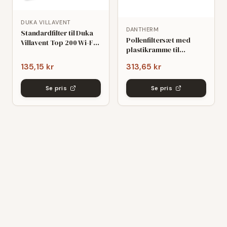
DUKA VILLAVENT
DANTHERM
Standardfilter til Duka
Pollenfiltersæt med
Villavent Top 200 Wi-Fi
plastikramme til
(195x285x10mm)
Dantherm HCH 5
135,15 kr
313,65 kr
(209x440x48mm) -
kompatibelt
Se pris
Se pris