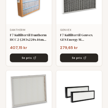
DANTHERM
GENVEX
F7 Kulfilter til Dantherm
F7 Kulfilter til Genvex
HCC 2 (203x220x46mm)
GES Energy M
- kompatibelt
(218x281x48mm)
407,15 kr
279,65 kr
Se pris
Se pris