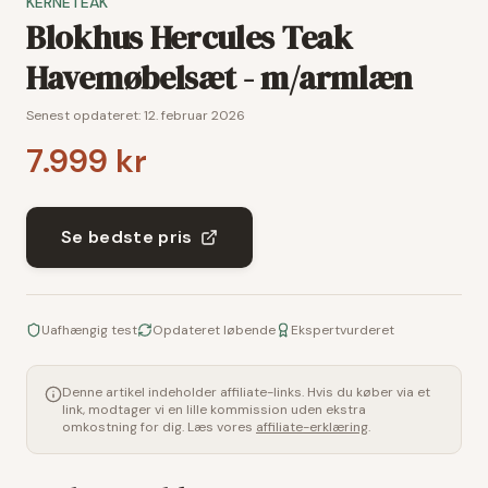
KERNETEAK
Blokhus Hercules Teak
Havemøbelsæt - m/armlæn
Senest opdateret:
12. februar 2026
7.999 kr
Se bedste pris
Uafhængig test
Opdateret løbende
Ekspertvurderet
Denne artikel indeholder affiliate-links. Hvis du køber via et
link, modtager vi en lille kommission uden ekstra
omkostning for dig. Læs vores
affiliate-erklæring
.