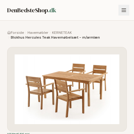
DenBedsteShop
.dk
Forside
Havemøbler
KERNETEAK
Blokhus Hercules Teak Havemøbelsæt - m/armlæn