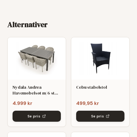
Alternativer
Nydala Andrea
Cebu stabelstol
Havemøbelsøt m/6 stole
- 90x200/280 - Mørk/Lys
4.999 kr
499,95 kr
grø
Se pris
Se pris