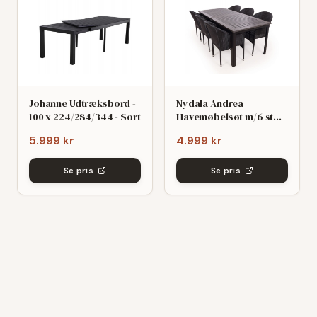
Johanne Udtræksbord -
Nydala Andrea
100 x 224/284/344 - Sort
Havemøbelsøt m/6 stole
- 90x200/280 - Mørk
5.999 kr
4.999 kr
grø/Sort
Se pris
Se pris