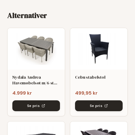
Alternativer
Nydala Andrea
Cebu stabelstol
Havemøbelsøt m/6 stole
- 90x200/280 - Mørk/Lys
4.999 kr
499,95 kr
grø
Se pris
Se pris