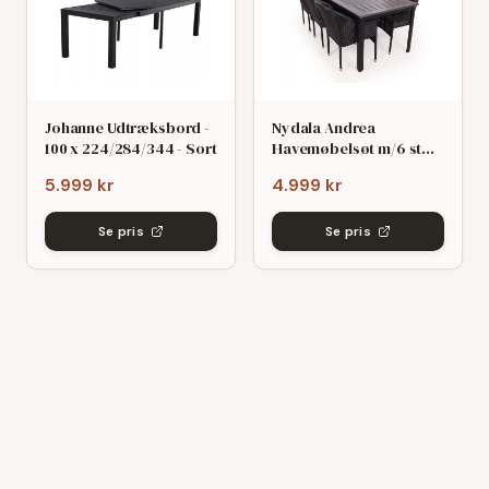
Johanne Udtræksbord -
Nydala Andrea
100 x 224/284/344 - Sort
Havemøbelsøt m/6 stole
- 90x200/280 - Mørk
5.999 kr
4.999 kr
grø/Sort
Se pris
Se pris