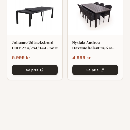
Johanne Udtræksbord -
Nydala Andrea
100 x 224/284/344 - Sort
Havemøbelsøt m/6 stole
- 90x200/280 - Mørk
5.999 kr
4.999 kr
grø/Sort
Se pris
Se pris