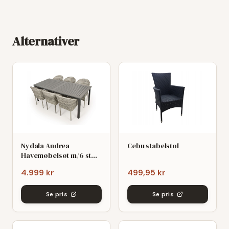
Alternativer
Nydala Andrea
Cebu stabelstol
Havemøbelsøt m/6 stole
- 90x200/280 - Mørk/Lys
4.999 kr
499,95 kr
grø
Se pris
Se pris