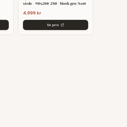
stole - 90x200/280 - Mørk grø/Sort
4.999 kr
Se pris