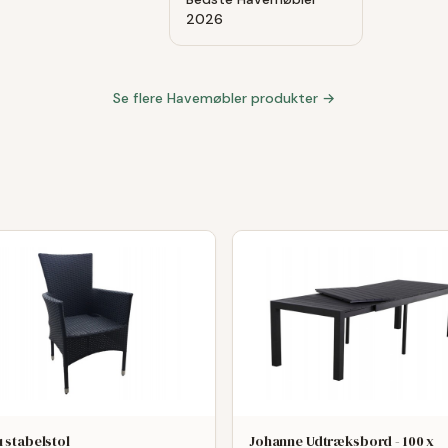
2026
Se flere
Havemøbler
produkter →
 stabelstol
Johanne Udtræksbord - 100 x