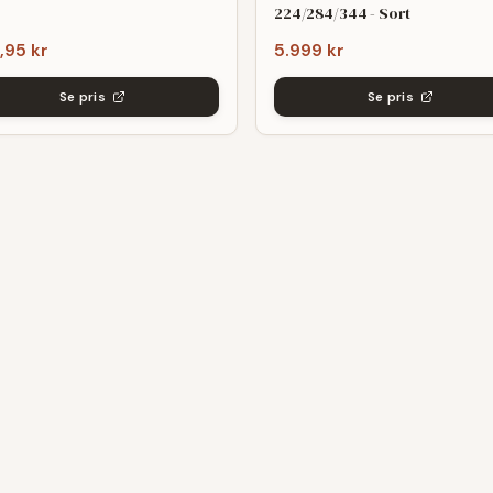
224/284/344 - Sort
,95 kr
5.999 kr
Se pris
Se pris