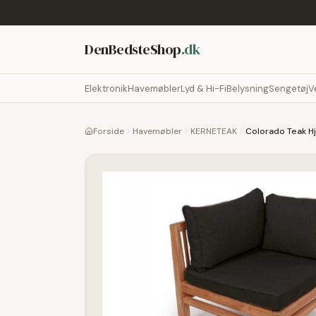
DenBedsteShop
.dk
Elektronik
Havemøbler
Lyd & Hi-Fi
Belysning
Sengetøj
V
Forside
Havemøbler
KERNETEAK
Colorado Teak H