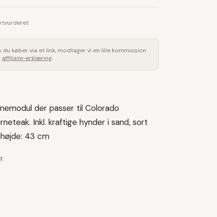
rtvurderet
is du køber via et link, modtager vi en lille kommission
s
affiliate-erklæring
.
emodul der passer til Colorado
rneteak. Inkl. kraftige hynder i sand, sort
dehøjde: 43 cm
r
.