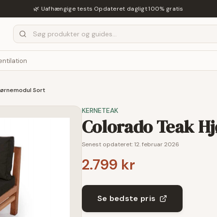
🌿 Uafhængige tests
·
Opdateret dagligt
·
100% gratis
entilation
jørnemodul Sort
KERNETEAK
Colorado Teak H
Senest opdateret:
12. februar 2026
2.799 kr
Se bedste pris