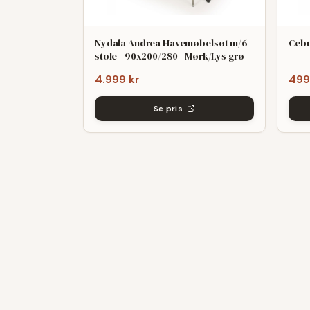
Nydala Andrea Havemøbelsøt m/6
Cebu
stole - 90x200/280 - Mørk/Lys grø
4.999 kr
499
Se pris