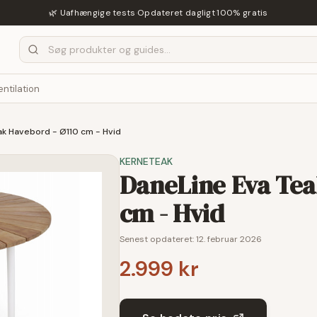
🌿 Uafhængige tests
·
Opdateret dagligt
·
100% gratis
entilation
ak Havebord - Ø110 cm - Hvid
KERNETEAK
DaneLine Eva Tea
cm - Hvid
Senest opdateret:
12. februar 2026
2.999 kr