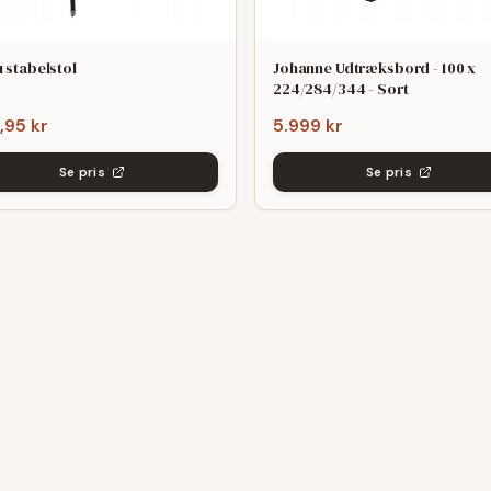
 stabelstol
Johanne Udtræksbord - 100 x
224/284/344 - Sort
,95 kr
5.999 kr
Se pris
Se pris