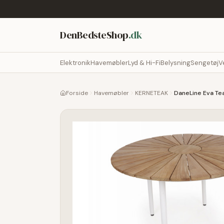
DenBedsteShop
.dk
Elektronik
Havemøbler
Lyd & Hi-Fi
Belysning
Sengetøj
V
Forside
Havemøbler
KERNETEAK
DaneLine Eva Te