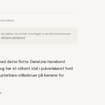
rtvurderet
is du køber via et link, modtager vi en lille kommission
s
affiliate-erklæring
.
ed dette flotte DaneLine havebord.
g har et stilrent stel i pulverlakeret hvid
usterbare stilleskruer på benene for
r
.