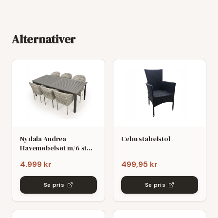
Alternativer
Nydala Andrea
Cebu stabelstol
Havemøbelsøt m/6 stole
- 90x200/280 - Mørk/Lys
4.999 kr
499,95 kr
grø
Se pris
Se pris