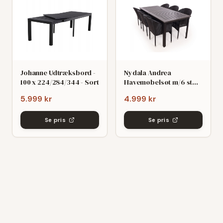
Johanne Udtræksbord -
Nydala Andrea
100 x 224/284/344 - Sort
Havemøbelsøt m/6 stole
- 90x200/280 - Mørk
5.999 kr
4.999 kr
grø/Sort
Se pris
Se pris