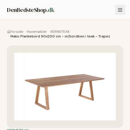
DenBedsteShop
.dk
Forside
Havemøbler
KERNETEAK
Mako Plankebord 90x200 cm - m/bordben i teak - Trapez