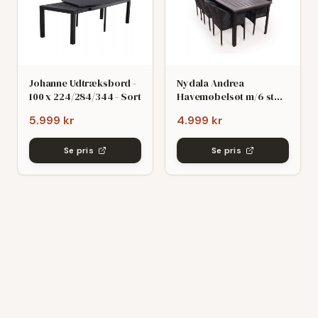
Johanne Udtræksbord -
Nydala Andrea
100 x 224/284/344 - Sort
Havemøbelsøt m/6 stole
- 90x200/280 - Mørk
5.999 kr
4.999 kr
grø/Sort
Se pris
Se pris