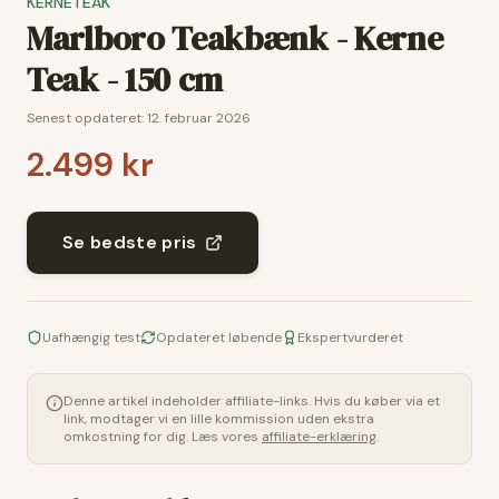
KERNETEAK
Marlboro Teakbænk - Kerne
Teak - 150 cm
Senest opdateret:
12. februar 2026
2.499 kr
Se bedste pris
Uafhængig test
Opdateret løbende
Ekspertvurderet
Denne artikel indeholder affiliate-links. Hvis du køber via et
link, modtager vi en lille kommission uden ekstra
omkostning for dig. Læs vores
affiliate-erklæring
.