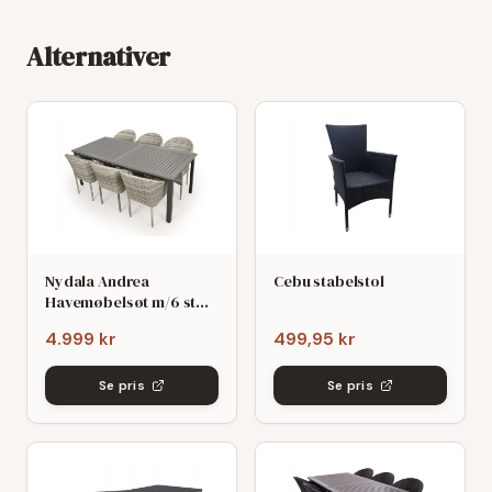
Alternativer
Nydala Andrea
Cebu stabelstol
Havemøbelsøt m/6 stole
- 90x200/280 - Mørk/Lys
4.999 kr
499,95 kr
grø
Se pris
Se pris