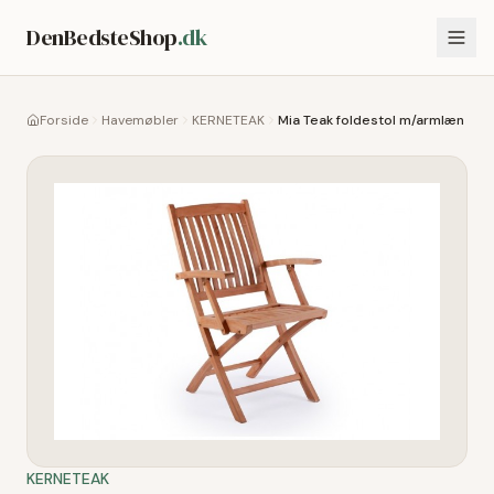
DenBedsteShop
.dk
Forside
Havemøbler
KERNETEAK
Mia Teak foldestol m/armlæn
KERNETEAK