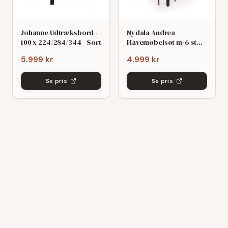
Johanne Udtræksbord -
Nydala Andrea
100 x 224/284/344 - Sort
Havemøbelsøt m/6 stole
- 90x200/280 - Mørk
5.999 kr
4.999 kr
grø/Sort
Se pris
Se pris