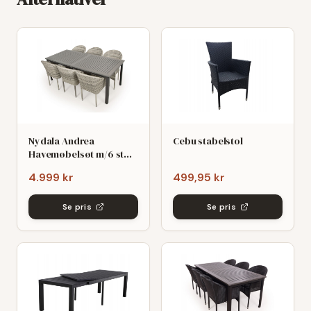
Nydala Andrea
Cebu stabelstol
Havemøbelsøt m/6 stole
- 90x200/280 - Mørk/Lys
4.999 kr
499,95 kr
grø
Se pris
Se pris